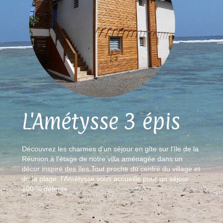
L'Amétysse 3 épis
Découvrez les charmes d'un séjour en gîte sur l'île de la
Réunion à l'étage de notre villa aménagée dans un
décor inspiré des îles.Tout proche du centre du village et
de la plage, l'Amétysse vous accueille pour un séjour
100 % détente.