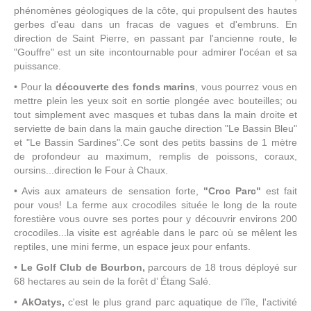
phénomènes géologiques de la côte, qui propulsent des hautes
gerbes d'eau dans un fracas de vagues et d'embruns. En
direction de Saint Pierre, en passant par l'ancienne route, le
"Gouffre" est un site incontournable pour admirer l'océan et sa
puissance.
• Pour la
découverte des fonds marins
, vous pourrez vous en
mettre plein les yeux soit en sortie plongée avec bouteilles; ou
tout simplement avec masques et tubas dans la main droite et
serviette de bain dans la main gauche direction "Le Bassin Bleu"
et "Le Bassin Sardines".Ce sont des petits bassins de 1 mètre
de profondeur au maximum, remplis de poissons, coraux,
oursins...direction le Four à Chaux.
• Avis aux amateurs de sensation forte,
"Croc Parc"
est fait
pour vous! La ferme aux crocodiles située le long de la route
forestière vous ouvre ses portes pour y découvrir environs 200
crocodiles...la visite est agréable dans le parc où se mêlent les
reptiles, une mini ferme, un espace jeux pour enfants.
•
Le Golf Club de Bourbon,
parcours de 18 trous déployé sur
68 hectares au sein de la forêt d’ Étang Salé.
•
AkOatys,
c'est le plus grand parc aquatique de l'île, l'activité